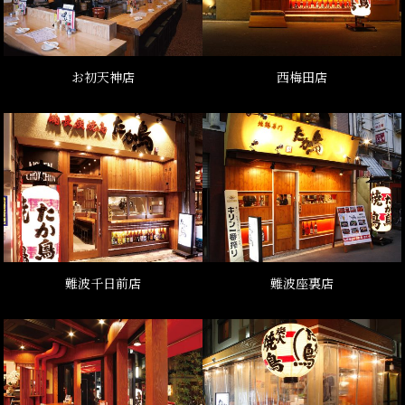
お初天神店
西梅田店
難波千日前店
難波座裏店